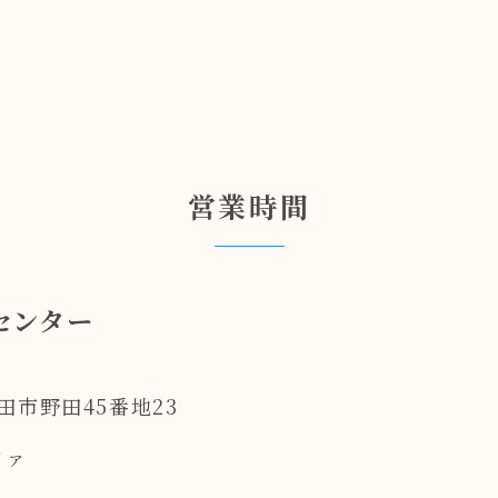
営業時間
センター
野田市野田45番地23
ファ